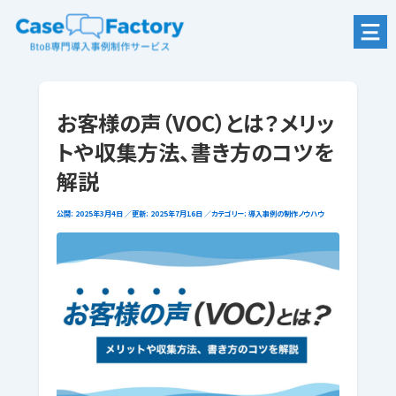
コ
ン
お客様の声（VOC）とは？メリッ
テ
ン
トや収集方法、書き方のコツを
ツ
解説
へ
ス
公開: 2025年3月4日
／更新: 2025年7月16日
／カテゴリー:
導入事例の制作ノウハウ
キ
ッ
プ